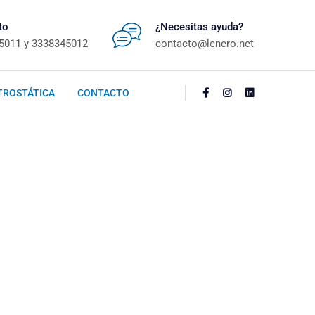
to
¿Necesitas ayuda?
5011 y 3338345012
contacto@lenero.net
TROSTÁTICA
CONTACTO